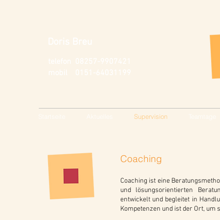
Doris Breu
telefon 08257-9907421
mobil 0151-64031199
Startseite
Aktuelles
Supervision
Teamtage
Coaching
Coaching ist eine Beratungsmethode
und lösungsorientierten Berat
entwickelt und begleitet in Hand
Kompetenzen und ist der Ort, um se