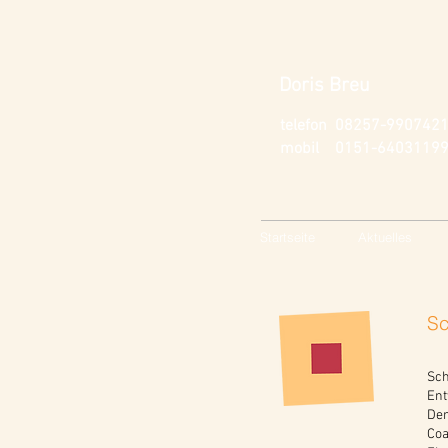
Doris Breu
telefon 08257-990742
mobil 0151-6403119
Startseite
Aktuelles
Sc
Sc
Ent
Den
Coa