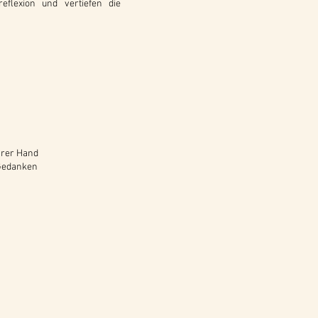
eflexion und vertiefen die
Ihrer Hand
 Gedanken